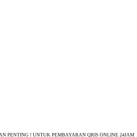
N PENTING ! UNTUK PEMBAYARAN QRIS ONLINE 24JAM