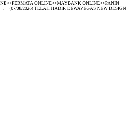
LINE<>PERMATA ONLINE<>MAYBANK ONLINE<>PANIN
E ..
(07/08/2026)
TELAH HADIR DEWAVEGAS NEW DESIGN