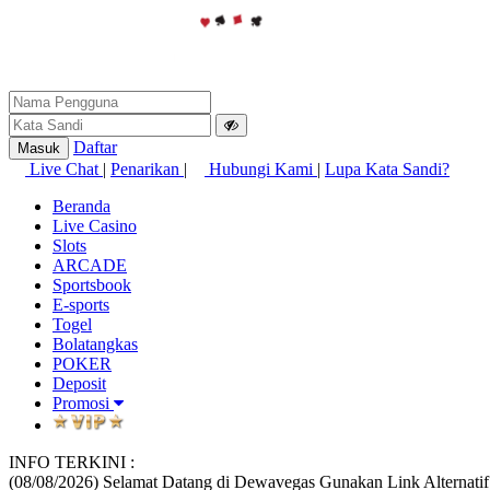
Daftar
Masuk
Live Chat
|
Penarikan
|
Hubungi Kami
|
Lupa Kata Sandi?
Beranda
Live Casino
Slots
ARCADE
Sportsbook
E-sports
Togel
Bolatangkas
POKER
Deposit
Promosi
INFO TERKINI :
(08/08/2026)
Selamat Datang di Dewavegas Gunakan Link Alternatif 