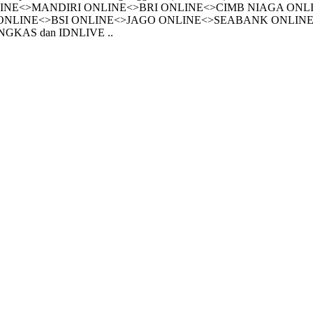
LINE<>MANDIRI ONLINE<>BRI ONLINE<>CIMB NIAGA ON
ONLINE<>BSI ONLINE<>JAGO ONLINE<>SEABANK ONLIN
NGKAS dan IDNLIVE ..