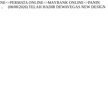
LINE<>PERMATA ONLINE<>MAYBANK ONLINE<>PANIN
E ..
(08/08/2026)
TELAH HADIR DEWAVEGAS NEW DESIGN