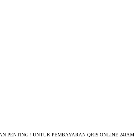
N PENTING ! UNTUK PEMBAYARAN QRIS ONLINE 24JAM