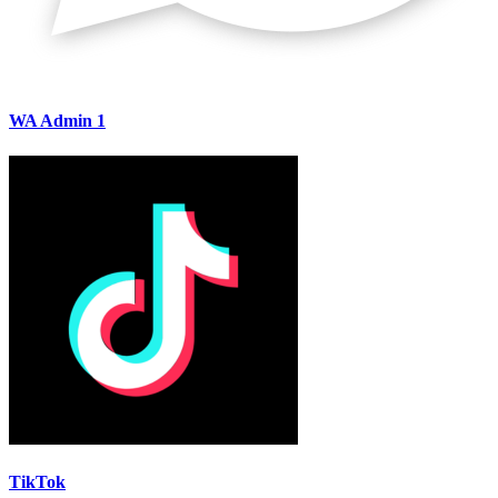
WA Admin 1
TikTok