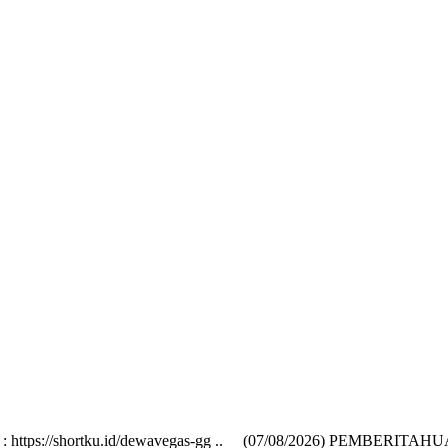
: https://shortku.id/dewavegas-gg ..
(07/08/2026)
PEMBERITAHUA