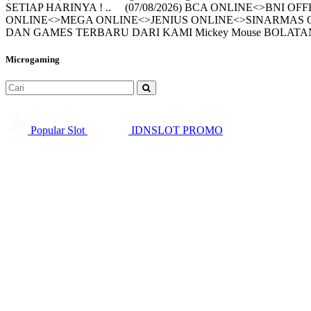
SETIAP HARINYA ! ..
(07/08/2026)
BCA ONLINE<>BNI OFF
ONLINE<>MEGA ONLINE<>JENIUS ONLINE<>SINARMAS 
DAN GAMES TERBARU DARI KAMI Mickey Mouse BOLATA
Microgaming
Popular Slot
IDNSLOT
PROMO